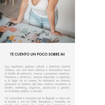
TE CUENTO UN POCO SOBRE Mí
Soy arquitecta, gestora cultural, y directora creativa
Chilena, con una visión artística e innovadora hacia
el diseño de territorios, marcas y proyectos creativos.
Proactiva y dinámica, siempre dispuesta a aprender,
a lo largo de mi carrera he trabajado en diversos
proyectos en ámbitos del área creativa vinculados al
diseño, marketing, negocios, producción y gestión,
en el ámbito público y privado.
Mi curiosidad e inquietud me ha llegado a viajar por
el mundo y vivir en Chile, Barcelona y Australia, en