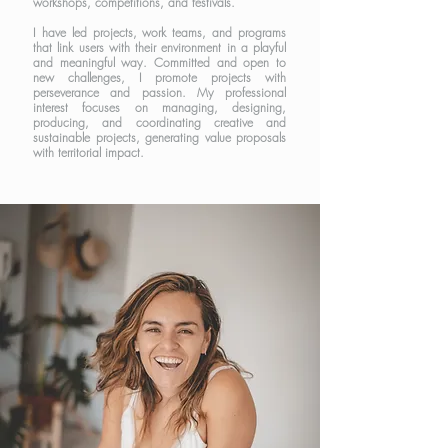
workshops, competitions, and festivals.
​
I have led projects, work teams, and programs
that link users with their environment in a playful
and meaningful way. Committed and open to
new challenges, I promote projects with
perseverance and passion. My professional
interest focuses on managing, designing,
producing, and coordinating creative and
sustainable projects, generating value proposals
with territorial impact.