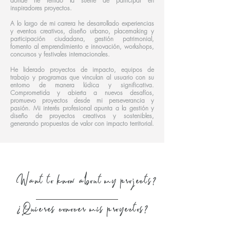
donde he tenido la suerte de participar en
inspiradores proyectos.
A lo largo de mi carrera he desarrollado experiencias
y eventos creativos, diseño urbano, placemaking y
participación ciudadana, gestión patrimonial,
fomento al emprendimiento e innovación, workshops,
concursos y festivales internacionales.
He liderado proyectos de impacto, equipos de
trabajo y programas que vinculan al usuario con su
entorno de manera lúdica y significativa.
Comprometida y abierta a nuevos desafíos,
promuevo proyectos desde mi perseverancia y
pasión. Mi interés profesional apunta a la gestión y
diseño de proyectos creativos y sostenibles,
generando propuestas de valor con impacto territorial.
Want to know about my projects?
¿Quieres conocer mis proyectos?