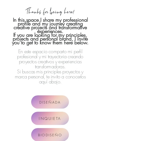
Thank
s for being here!
In this space I share my professional
profile and my journey creating
creative projects and transformative
experiences.
If you are looking for my principles,
projects and personal brand, I invite
you to get to know them here below.
En este espacio comparto mi perfil
profesional y
mi trayectoria creando
proyectos creativos y experiencias
transformadoras.
Si buscas mis principles proyectos y
marca personal, te invito a conoc
erlos
aquí abajo.
DISEÑADA
INQUIETA
BIODISEÑO