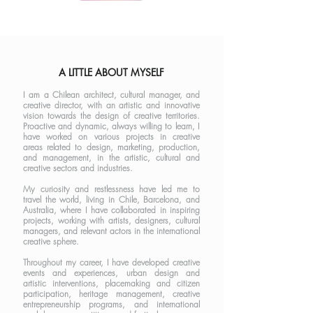
​A LITTLE ABOUT MYSELF
I am a Chilean architect, cultural manager, and
creative director, with an artistic and innovative
vision towards the design of creative territories.
Proactive and dynamic, always willing to learn, I
have worked on various projects in creative
areas related to design, marketing, production,
and management, in the artistic, cultural and
creative sectors and industries.
My curiosity and restlessness have led me to
travel the world, living in Chile, Barcelona, and
Australia, where I have collaborated in inspiring
projects, working with artists, designers, cultural
managers, and relevant actors in the international
creative sphere.
​
​Throughout my career, I have developed creative
events and experiences, urban design and
artistic interventions, placemaking and citizen
participation, heritage management, creative
entrepreneurship programs, and international