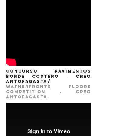
concurso pavimentos
borde costero . creo
antofagasta/
watherfronts floors
competition . creo
antofagasta.